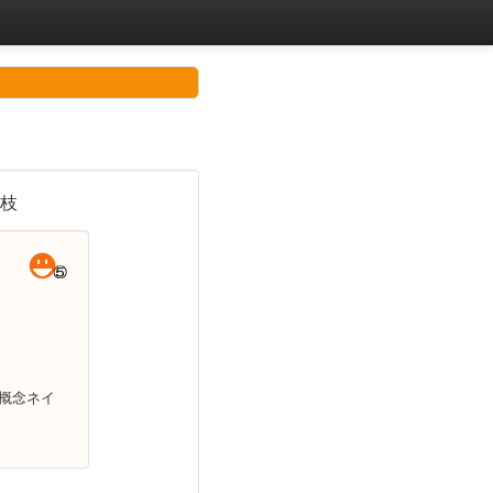
枝
概念ネイ