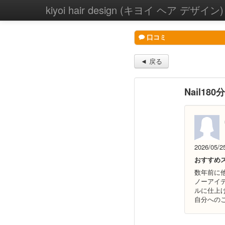
kiyoi hair design (キヨイ ヘア デザイン
口コミ
◄ 戻る
Nail1
2026/05/2
おすすめ
数年前に
ノーアイ
ルに仕上
自分への