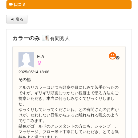
口コミ
◄ 戻る
カラーのみ
有間秀人
E.A.
2025/05/14 18:08
その他
アルカリカラーはいつも頭皮や目にしみて苦手だったの
ですが、ギリギリ頭皮につかない程度まで塗る方法をご
提案いただき、本当に何もしみなくてびっくりしまし
た。
ゆっくりしていってくださいね、との有間さんのお声が
けが、せわしない日常からふっと離れられる呪文のよう
でなごみます。
髪色がゴールドのアシスタントの方にも、シャンプー、
マッサージ、ブロー等々丁寧にしていただき、とても気
持ちよく過ごせました。