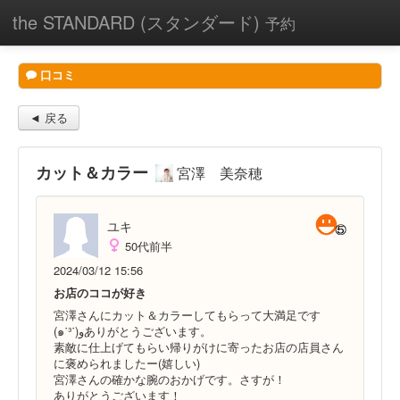
the STANDARD (スタンダード)
予約
口コミ
◄ 戻る
カット＆カラー
宮澤 美奈穂
ユキ
50代前半
2024/03/12 15:56
お店のココが好き
宮澤さんにカット＆カラーしてもらって大満足です
(๑˙³˙)وありがとうございます。
素敵に仕上げてもらい帰りがけに寄ったお店の店員さん
に褒められましたー(嬉しい)
宮澤さんの確かな腕のおかげです。さすが！
ありがとうございます！