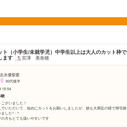
ット（小学生/未就学児）中学生以上は大人のカット枠で
します
宮澤 美奈穂
志水優梨愛
30代後半
8 15:54
体験
うございました！
んでいただいて、短めにカットをお願いしましたが、娘も大満足の様で帰宅後
した^ - ^
マの方もとても扱いやすいです