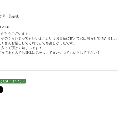
宮澤 美奈穂
8 20:40
りがとうございます。
、そのくらい切ってもいいよ！というお言葉に甘えて沢山切らせて頂きました
たくさんお話ししてくれてとても楽しかったです。
に入って頂けて嬉しいです！
行ってますのでお身体に気をつけてまたいつでもいらして下さい！
ください（＾＾）♪