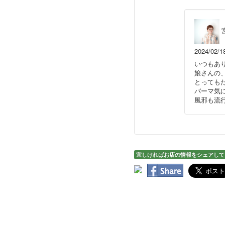
2024/02/1
いつもあ
娘さんの
とっても
パーマ気
風邪も流
宜しければお店の情報をシェアして