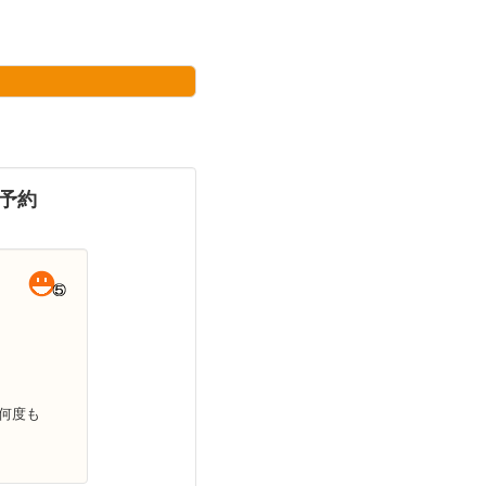
予約
何度も