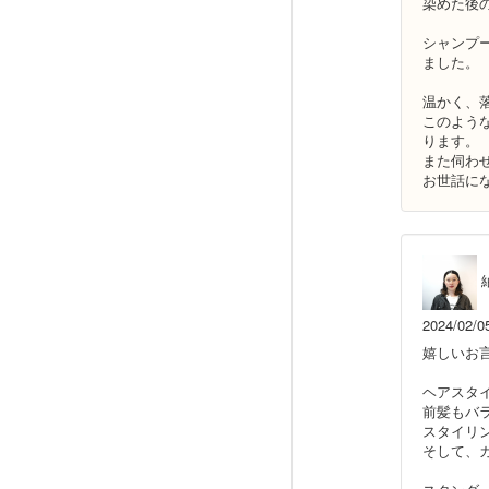
染めた後
シャンプ
ました。
温かく、
このよう
ります。
また伺わ
お世話に
2024/02/0
嬉しいお
ヘアスタ
前髪もバ
スタイリ
そして、