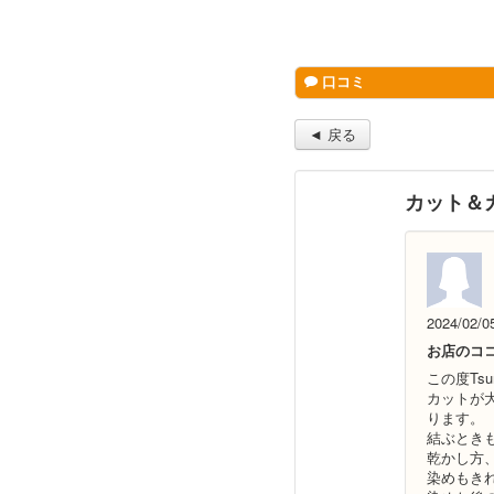
口コミ
◄ 戻る
カット＆
2024/02/0
お店のコ
この度Ts
カットが
ります。
結ぶとき
乾かし方
染めもき