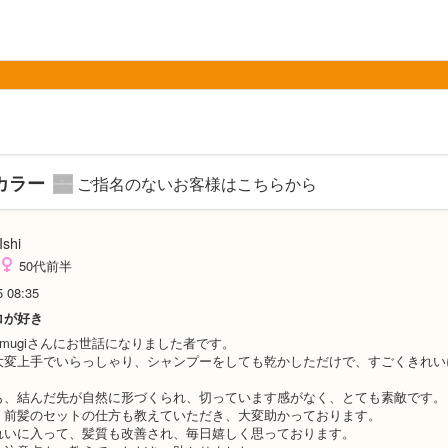
カラー
ご指名のないお客様はこちらから
Ishi
50代前半
5 08:35
コが好き
umugiさんにお世話になりました者です。
大変上手でいらっしゃり、シャンプーをしても乾かしただけで、すごくきれい
も、結んだ先が自然に形づくられ、切っています感がなく、とても素敵です。
、前髪のセットの仕方も教えていただき、大変助かっております。
れいに入って、髪質も改善され、毎日嬉しく思っております。