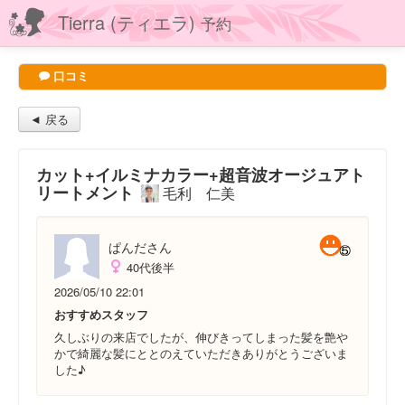
Tierra (ティエラ)
予約
口コミ
◄ 戻る
カット+イルミナカラー+超音波オージュアト
リートメント
毛利 仁美
ぱんださん
40代後半
2026/05/10 22:01
おすすめスタッフ
久しぶりの来店でしたが、伸びきってしまった髪を艶や
かで綺麗な髪にととのえていただきありがとうございま
した♪