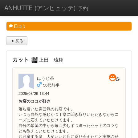
ANHUTTE (アンヒュッテ)
予約
口コミ
◄ 戻る
カット
上田 琉翔
ほうじ茶
30代前半
2025/03/29 13:44
お店のココが好き
落ち着いた雰囲気のお店です。
いつも自然な感じかつ丁寧に聞き取りいただきながらニ
ーズに応えていただけてます。
自分の希望の中から毎回少しずつ違ったセットのコツな
ども教えていただけてます。
お邪魔する度、大変いいお店に巡り会えたなと実感させ