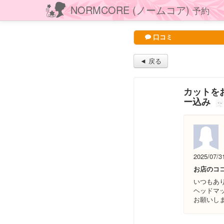
NORMCORE (ノームコア)
予約
口コミ
◄ 戻る
カットをお
ー込み
2025/07/3
お店のコ
いつもあ
ヘッドマ
お願いし