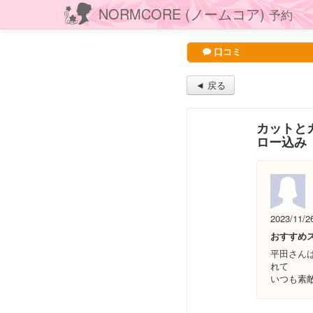
NORMCORE (ノームコア)
予約
口コミ
◄ 戻る
カットとカ
ロー込み
2023/11/2
おすすめ
平田さん
れて
いつも素敵