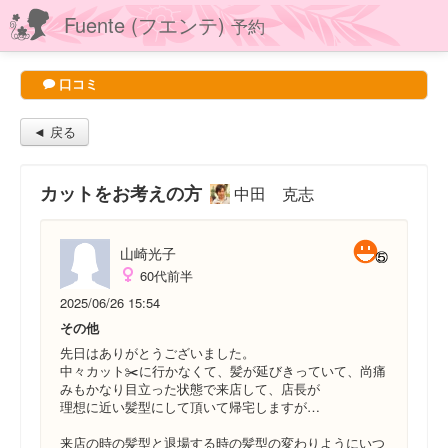
Fuente (フエンテ)
予約
口コミ
◄ 戻る
カットをお考えの方
中田 克志
山崎光子
60代前半
2025/06/26 15:54
その他
先日はありがとうございました。
中々カット✂️に行かなくて、髪が延びきっていて、尚痛
みもかなり目立った状態で来店して、店長が
理想に近い髪型にして頂いて帰宅しますが…
来店の時の髪型と退場する時の髪型の変わりようにいつ