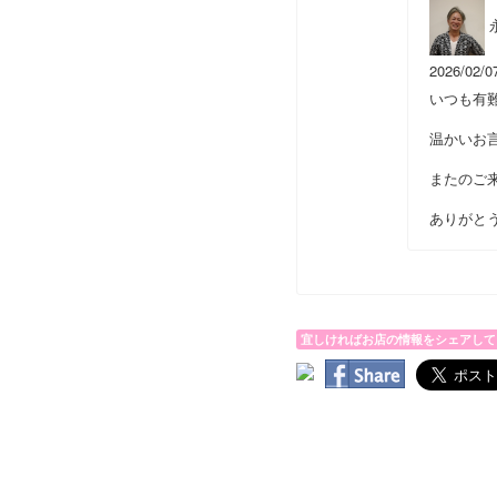
2026/02/0
いつも有
温かいお
またのご
ありがと
宜しければお店の情報をシェアして