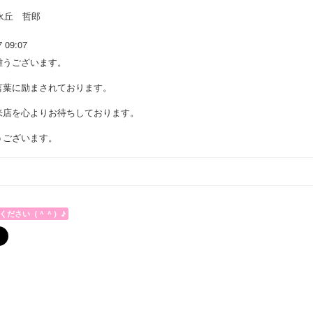
永丘 哲郎
7 09:07
難うございます。
言葉に励まされております。
来店を心よりお待ちしております。
うございます。
ください（＾＾）♪