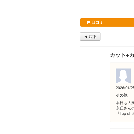
口コミ
◄ 戻る
カット+
2026/01/2
その他
本日も大
永丘さん
『Top of t