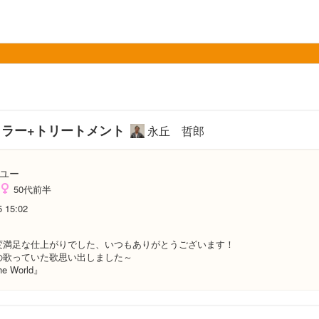
カラー+トリートメント
永丘 哲郎
ユー
50代前半
5 15:02
変満足な仕上がりでした、いつもありがとうございます！
の歌っていた歌思い出しました～
he World』