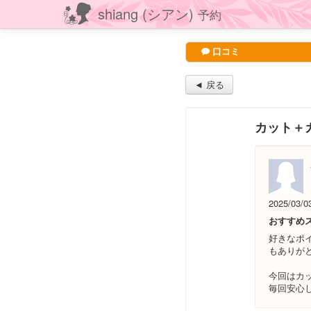
shiang (シアン)
予約
口コミ
◄ 戻る
カット＋
2025/03/0
おすすめ
好きなポ
もありが
今回はカ
毎回安心