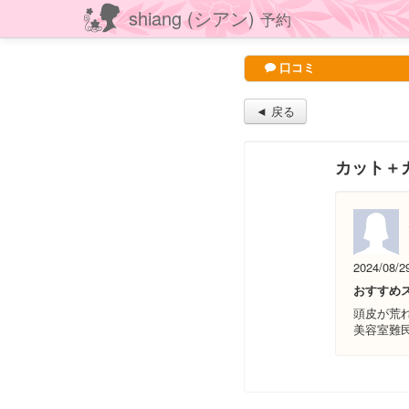
shiang (シアン)
予約
口コミ
◄ 戻る
カット＋
2024/08/2
おすすめ
頭皮が荒
美容室難