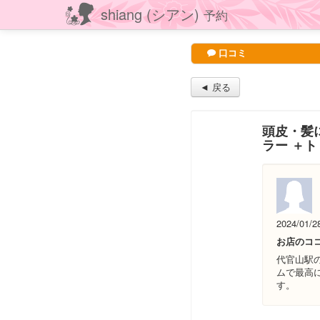
shiang (シアン)
予約
口コミ
◄ 戻る
頭皮・髪
ラー ＋ト
2024/01/2
お店のコ
代官山駅
ムで最高
す。