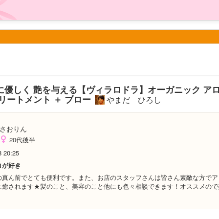
に優しく 艶を与える【ヴィラロドラ】オーガニック ア
リートメント ＋ ブロー
やまだ ひろし
さおりん
20代後半
8 20:25
コが好き
の真ん前でとても便利です。また、お店のスタッフさんは皆さん素敵な方でア
に癒されます★髪のこと、美容のこと他にも色々相談できます！オススメので