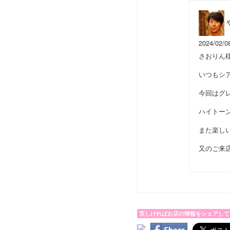
2024/02/0
さおりん
いつもシ
今回はグ
ハイトー
また楽し
又のご来
宜しければお店の情報をシェアして