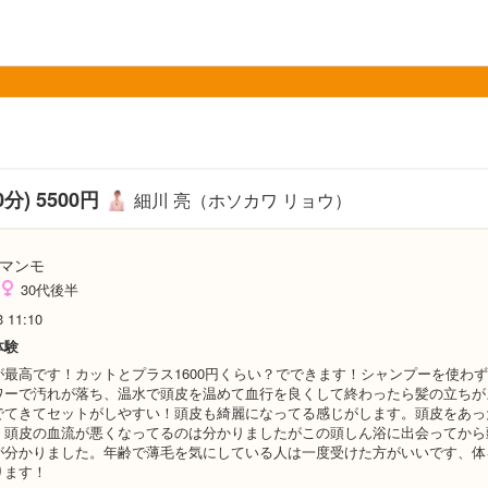
分) 5500円
細川 亮（ホソカワ リョウ）
マンモ
30代後半
3 11:10
体験
が最高です！カットとプラス1600円くらい？でできます！シャンプーを使わ
ワーで汚れが落ち、温水で頭皮を温めて血行を良くして終わったら髪の立ちが
でてきてセットがしやすい！頭皮も綺麗になってる感じがします。頭皮をあっ
、頭皮の血流が悪くなってるのは分かりましたがこの頭しん浴に出会ってから
が分かりました。年齢で薄毛を気にしている人は一度受けた方がいいです、体
ります！