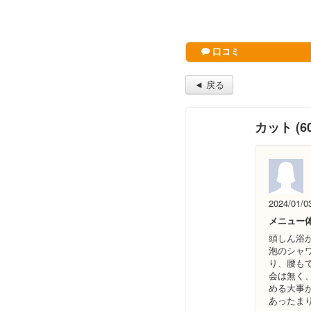
口コミ
◄ 戻る
カット (60
2024/01/0
メニュー
頭しん浴
泡のシャ
り、腰も
会は無く
める大事
あったま