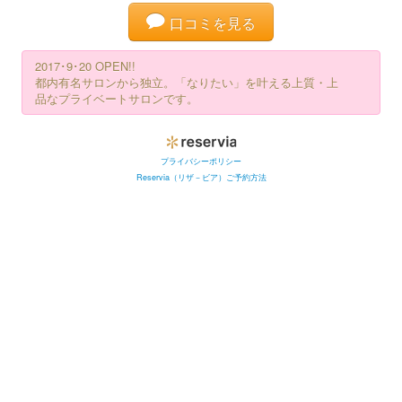
口コミを見る
2017･9･20 OPEN!!
都内有名サロンから独立。「なりたい」を叶える上質・上
品なプライベートサロンです。
プライバシーポリシー
Reservia（リザ－ビア）ご予約方法