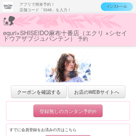
アプリで簡単予約！
店舗コード「3348」を入力！
equri×SHISEIDO麻布十番店（エクリ ×シセイ
ドウアザブジュバンテン）
予約
クーポンを確認する
お店のWEBサイトへ
登録無しのカンタン予約®
すでに会員登録をお済みの方はこちら