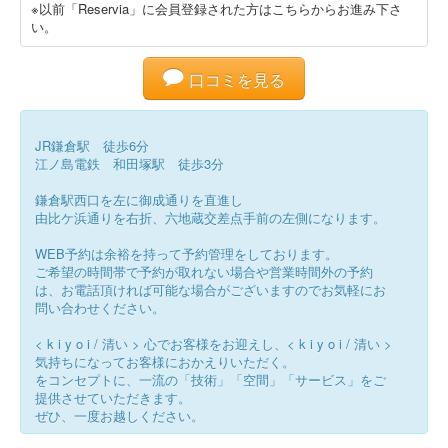
※以前「Reservia」に会員登録された方はこちらからお進み下さ
い。
口コミを見る
JR鎌倉駅 徒歩6分
江ノ島電鉄 和田塚駅 徒歩3分
鎌倉駅西口を左に御成通りを直進し
由比ケ浜通りを右折、六地蔵交差点手前の左側になります。
WEB予約は余裕を持って予約管理をしております。
ご希望の時間帯で予約が取れない場合や営業時間外の予約
は、お電話頂ければ可能な場合がございますのでお気軽にお
問い合わせください。
< k i y o i / 清い > 心でお客様をお迎えし、< k i y o i / 清い >
気持ちになってお客様におかえりいただく。
をコンセプトに、一流の「技術」「空間」「サービス」をご
提供させていただきます。
ぜひ、一度お越しください。