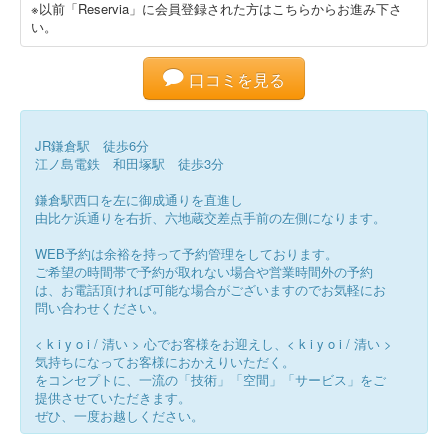
※以前「Reservia」に会員登録された方はこちらからお進み下さ
い。
口コミを見る
JR鎌倉駅 徒歩6分
江ノ島電鉄 和田塚駅 徒歩3分
鎌倉駅西口を左に御成通りを直進し
由比ケ浜通りを右折、六地蔵交差点手前の左側になります。
WEB予約は余裕を持って予約管理をしております。
ご希望の時間帯で予約が取れない場合や営業時間外の予約
は、お電話頂ければ可能な場合がございますのでお気軽にお
問い合わせください。
< k i y o i / 清い > 心でお客様をお迎えし、< k i y o i / 清い >
気持ちになってお客様におかえりいただく。
をコンセプトに、一流の「技術」「空間」「サービス」をご
提供させていただきます。
ぜひ、一度お越しください。