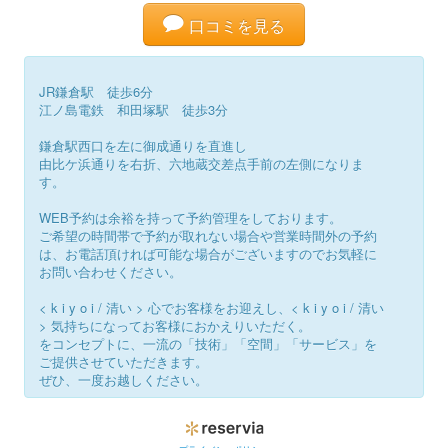
口コミを見る
JR鎌倉駅 徒歩6分
江ノ島電鉄 和田塚駅 徒歩3分
鎌倉駅西口を左に御成通りを直進し
由比ケ浜通りを右折、六地蔵交差点手前の左側になりま
す。
WEB予約は余裕を持って予約管理をしております。
ご希望の時間帯で予約が取れない場合や営業時間外の予約
は、お電話頂ければ可能な場合がございますのでお気軽に
お問い合わせください。
< k i y o i / 清い > 心でお客様をお迎えし、< k i y o i / 清い
> 気持ちになってお客様におかえりいただく。
をコンセプトに、一流の「技術」「空間」「サービス」を
ご提供させていただきます。
ぜひ、一度お越しください。