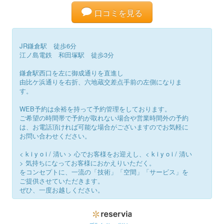
口コミを見る
JR鎌倉駅 徒歩6分
江ノ島電鉄 和田塚駅 徒歩3分
鎌倉駅西口を左に御成通りを直進し
由比ケ浜通りを右折、六地蔵交差点手前の左側になりま
す。
WEB予約は余裕を持って予約管理をしております。
ご希望の時間帯で予約が取れない場合や営業時間外の予約
は、お電話頂ければ可能な場合がございますのでお気軽に
お問い合わせください。
< k i y o i / 清い > 心でお客様をお迎えし、< k i y o i / 清い
> 気持ちになってお客様におかえりいただく。
をコンセプトに、一流の「技術」「空間」「サービス」を
ご提供させていただきます。
ぜひ、一度お越しください。