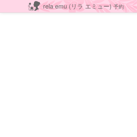
rela emu (リラ エミュー)
予約