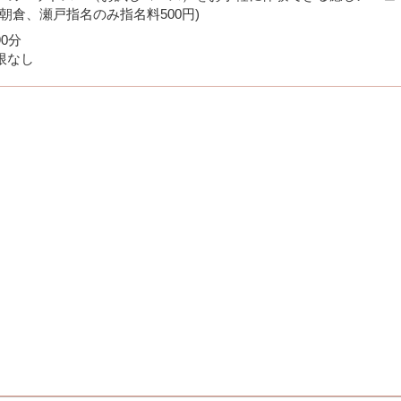
＊朝倉、瀬戸指名のみ指名料500円)
90分
限なし