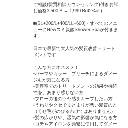
ご相談(髪質相談カウンセリング)付きお試
し価格3,500 B → 1,999 B(42%off)
■(SL+200/L+400/LL+600)・すべてのメニ
ューにNewスミ炭酸Shower Spaが付きま
す。
日本で最新で大人気の髪質改善トリート
メントです
こんな方にオススメ！
◦パーマやカラー、ブリーチによるダメー
ジ毛が気になる方
◦美容室でのトリートメントの効果や持続
性を、あまり感じない方
◦ブローの後のツヤ感をキープしたい方
◦うねりやクセでまとまりが悪い髪質の方
（くせ毛がのびるわけではありません）
◦髪の広がりや、湿気の影響が気になる方
◦コテやアイロンを頻繁に使用してダメー