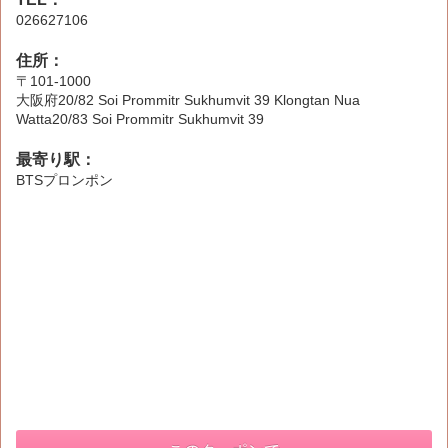
026627106
住所：
〒101-1000
大阪府20/82 Soi Prommitr Sukhumvit 39 Klongtan Nua
Watta20/83 Soi Prommitr Sukhumvit 39
最寄り駅：
BTSプロンポン