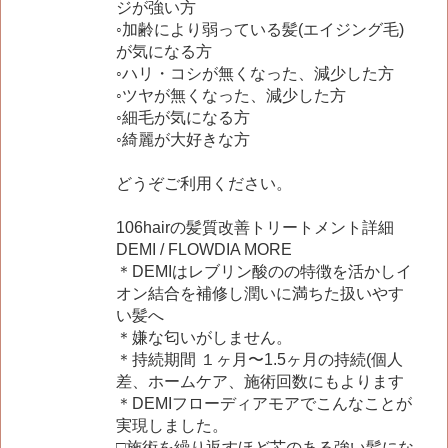
ジが強い方
◦加齢により弱っている髪(エイジング毛)
が気になる方
◦ハリ・コシが無くなった、減少した方
◦ツヤが無くなった、減少した方
◦細毛が気になる方
◦綺麗が大好きな方
どうぞご利用ください。
106hairの髪質改善トリートメント詳細
DEMI / FLOWDIA MORE
＊DEMIはレブリン酸のの特徴を活かしイ
オン結合を補修し潤いに満ちた扱いやす
い髪へ
＊嫌な匂いがしません。
＊持続期間 １ヶ月〜1.5ヶ月の持続(個人
差、ホームケア、施術回数にもよります
＊DEMIフローディアモアでこんなことが
実現しました。
□施術を繰り返すほど芯のある強い髪にな