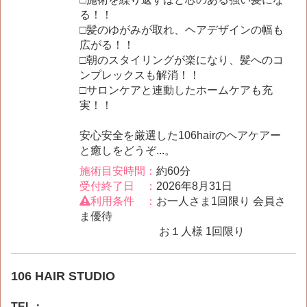
る！！
□髪のゆがみが取れ、ヘアデザインの幅も
広がる！！
□朝のスタイリングが楽になり、髪へのコ
ンプレックスも解消！！
□サロンケアと連動したホームケアも充
実！！
安心安全を厳選した106hairのヘアケアー
と癒しをどうぞ...。
施術目安時間：
約60分
受付終了日 ：
2026年8月31日
利用条件 ：
お一人さま1回限り 会員さ
ま優待
お１人様 1回限り
106 HAIR STUDIO
TEL：