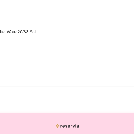
ua Watta20/83 Soi