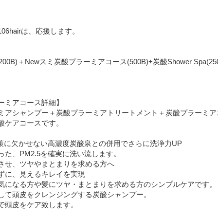
6hairは、応援します。
B)＋Newスミ炭酸プラーミアコース(500B)+炭酸Shower Spa(250B)= 
ラーミアコース詳細】
ーミアシャンプー＋炭酸プラーミアトリートメント＋炭酸プラーミア
酸ケアコースです。
対策に欠かせない高濃度炭酸泉との併用でさらに洗浄力UP
た、PM2.5を確実に洗い流します。
させ、ツヤやまとまりを求める方へ
ずに、見えるキレイを実現
気になる方や髪にツヤ・まとまりを求める方のシンプルケアです。
して頭皮をクレンジングする炭酸シャンプー。
で頭皮をケア致します。