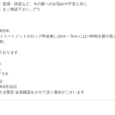
・質感・頭皮など、今の髪へのお悩みや不安と共に
をご相談下さい。(^^)
約OK。
リートメントのロング料金無し(3cm ~ 5cm には+400Bを髪の長
予約。
ております。
込
し
ツです
分
6年8月31日
さま限定 会員確認をさせて頂く場合がございます