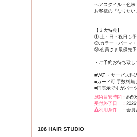
ヘアスタイル・色味
お客様の『なりたい』
【３大特典】
①.土・日・祝日も予
②.カラー・パーマ・ト
③.会員さま最優先
・ご予約お待ち致し
■VAT ・サービス料
■カード可 手数料無
■円表示ですがバー
施術目安時間：
約90
受付終了日 ：
202
利用条件 ：
会員
106 HAIR STUDIO