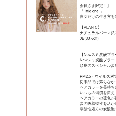
会員さま限定！】
『 little one! 』
貴女だけの生き方を10
【PLAN C】
ナチュラルパーマ(2,200
9B(33%off)
【Newスミ炭酸プ
Newスミ炭酸プラ
頭皮のスペシャル炭
PM2.5・ウイルス
従来品では落ちなかっ
ヘアカラーを長持ち
いつもの習慣を変え
ヘアカラーの褪色が
炭の吸着特性を活か
弱酸性処方の炭酸泡