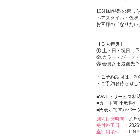
106Hair特製の癒
ヘアスタイル・色味
お客様の『なりたい』
【３大特典】
①.土・日・祝日も予
②.カラー・パーマ・ト
③.会員さま最優先
・ご予約期限は、202
・ご予約お待ち致し
■VAT ・サービス料
■カード可 手数料無
■円表示ですがバー
施術目安時間：
約60
受付終了日 ：
202
利用条件 ：
LI