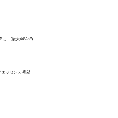
!! (最大44%off)
アエッセンス 毛髪