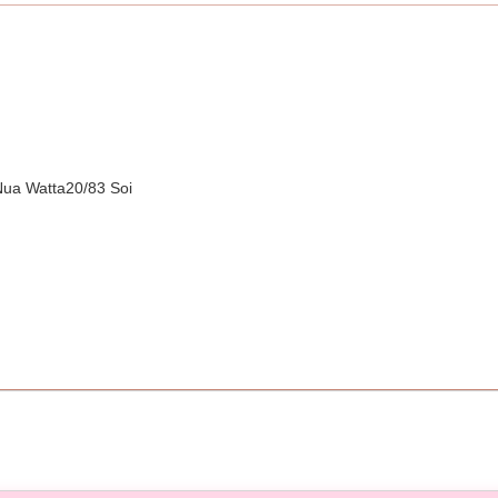
ua Watta20/83 Soi