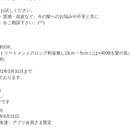
しをお試しください。
・質感・頭皮など、今の髪へのお悩みや不安と共に
をご相談下さい。(^^)
約OK。
リートメントのロング料金無し(3cm ~ 5cm には+400Bを髪の長
予約。
1年3月31日まで
ております。
込
し
ツです
分
6年8月31日
NE友達・アプリ会員さま限定