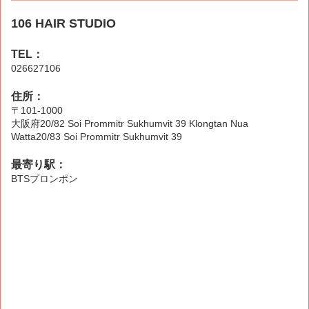
106 HAIR STUDIO
TEL：
026627106
住所：
〒101-1000
大阪府20/82 Soi Prommitr Sukhumvit 39 Klongtan Nua
Watta20/83 Soi Prommitr Sukhumvit 39
最寄り駅：
BTSプロンポン