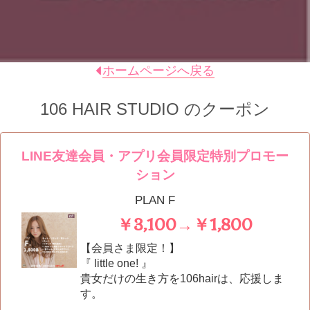
ホームページへ戻る
106 HAIR STUDIO
のクーポン
LINE友達会員・アプリ会員限定特別プロモー
ション
PLAN F
￥3,100→￥1,800
【会員さま限定！】
『 little one! 』
貴女だけの生き方を106hairは、応援しま
す。