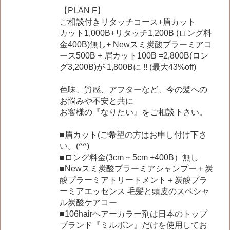
【PLAN F】
ご相談付きリタッチコース+眉カット
カット1,000B+リタッチ1,200B (ロング料
金400B)無し+ Newスミ炭酸プラーミアコ
ース500B + 眉カット100B =2,800B(ロン
グ3,200B)が 1,800Bに !! (最大43%off)
色味、質感、アフターなど、今の髪への
お悩みや不安と共に
お客様の『なりたい』をご相談下さい。
■眉カット(ご希望の方はお申し付け下さ
い。(^^)
■ロング料金(3cm ~ 5cm +400B）無し
■Newスミ炭酸プラーミアシャンプー＋炭
酸プラーミアトリートメント＋炭酸プラ
ーミアエッセンス 毛髪と頭皮のスペシャ
ル炭酸ケアコー
■106hairヘアーカラー剤は日本のトップ
ブランド『ミルボン』だけを使用してお