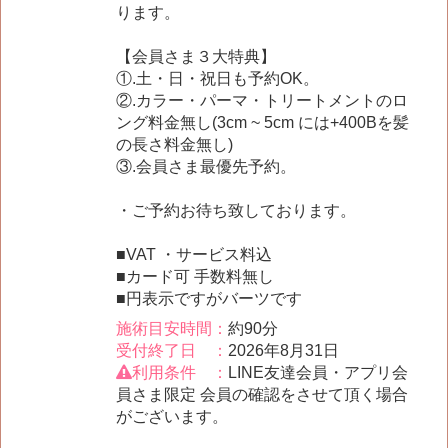
ります。
【会員さま３大特典】
①.土・日・祝日も予約OK。
②.カラー・パーマ・トリートメントのロ
ング料金無し(3cm ~ 5cm には+400Bを髪
の長さ料金無し)
③.会員さま最優先予約。
・ご予約お待ち致しております。
■VAT ・サービス料込
■カード可 手数料無し
■円表示ですがバーツです
施術目安時間：
約90分
受付終了日 ：
2026年8月31日
利用条件 ：
LINE友達会員・アプリ会
員さま限定 会員の確認をさせて頂く場合
がございます。