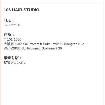
106 HAIR STUDIO
TEL：
026627106
住所：
〒101-1000
大阪府20/82 Soi Prommitr Sukhumvit 39 Klongtan Nua
Watta20/83 Soi Prommitr Sukhumvit 39
最寄り駅：
BTSプロンポン