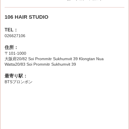
106 HAIR STUDIO
TEL：
026627106
住所：
〒101-1000
大阪府20/82 Soi Prommitr Sukhumvit 39 Klongtan Nua
Watta20/83 Soi Prommitr Sukhumvit 39
最寄り駅：
BTSプロンポン