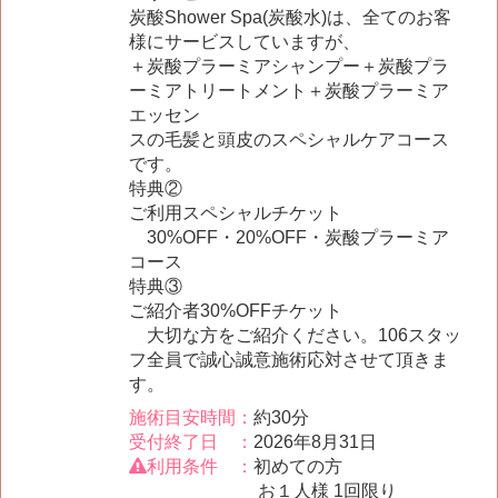
炭酸Shower Spa(炭酸水)は、全てのお客
様にサービスしていますが、
＋炭酸プラーミアシャンプー＋炭酸プラ
ーミアトリートメント＋炭酸プラーミア
エッセン
スの毛髪と頭皮のスペシャルケアコース
です。
特典②
ご利用スペシャルチケット
30%OFF・20%OFF・炭酸プラーミア
コース
特典③
ご紹介者30%OFFチケット
大切な方をご紹介ください。106スタッ
フ全員で誠心誠意施術応対させて頂きま
す。
施術目安時間：
約30分
受付終了日 ：
2026年8月31日
利用条件 ：
初めての方
お１人様 1回限り