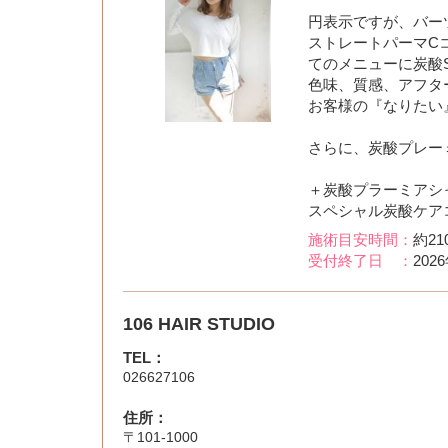
円表示ですが、バー
ストレートパーマCコース 5
てのメニューに炭酸Sh
色味、質感、アフタ
お客様の『なりたい
さらに、炭酸プレーミ
＋炭酸プラーミアシ
スペシャル炭酸ケアコ
施術目安時間：
約21
受付終了日 ：
202
106 HAIR STUDIO
TEL：
026627106
住所：
〒101-1000