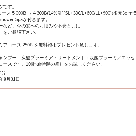
ツです。
,000B → 4,300B(14%引)(SL+300/L+600/LL+900)(根元3cm~
ower Spaが付きます。
ーなど、今の髪へのお悩みや不安と共に
』をご相談下さい。
アコース 250B を無料施術プレゼント致します。
ャンプー＋炭酸プラーミアトリートメント＋炭酸プラーミアエッセ
ースです。106Hair特製の癒しをお試しください。
0分
6年8月31日