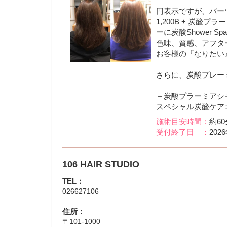
円表示ですが、バー
1,200B + 炭酸プラー
ーに炭酸Shower S
色味、質感、アフタ
お客様の『なりたい
さらに、炭酸プレーミ
＋炭酸プラーミアシ
スペシャル炭酸ケアコ
施術目安時間：
約60
受付終了日 ：
202
106 HAIR STUDIO
TEL：
026627106
住所：
〒101-1000