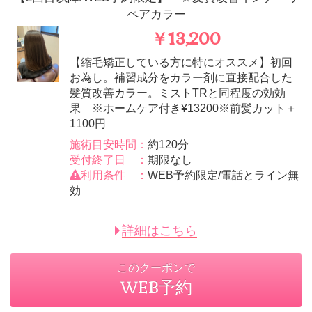
ペアカラー
￥13,200
【縮毛矯正している方に特にオススメ】初回
お為し。補習成分をカラー剤に直接配合した
髪質改善カラー。ミストTRと同程度の効効
果 ※ホームケア付き¥13200※前髪カット＋
1100円
施術目安時間：
約120分
受付終了日 ：
期限なし
利用条件 ：
WEB予約限定/電話とライン無
効
詳細はこちら
このクーポンで
WEB予約