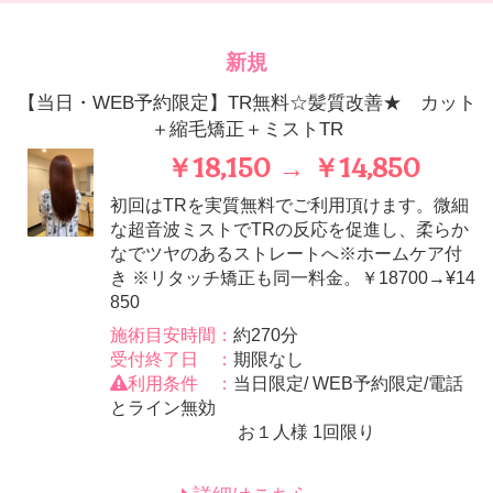
新規
【当日・WEB予約限定】TR無料☆髪質改善★ カット
＋縮毛矯正＋ミストTR
￥18,150 → ￥14,850
初回はTRを実質無料でご利用頂けます。微細
な超音波ミストでTRの反応を促進し、柔らか
なでツヤのあるストレートへ※ホームケア付
き ※リタッチ矯正も同一料金。￥18700→¥14
850
施術目安時間：
約270分
受付終了日 ：
期限なし
利用条件 ：
当日限定/ WEB予約限定/電話
とライン無効
お１人様 1回限り