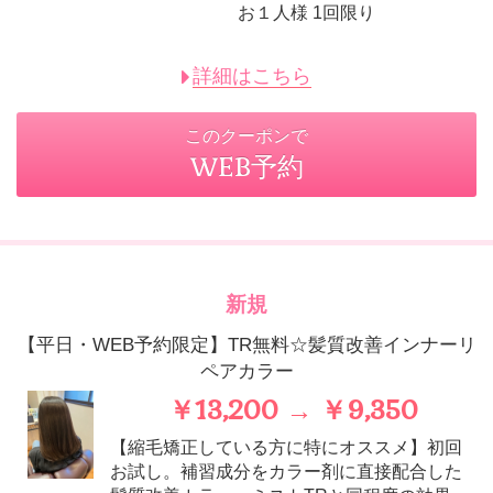
お１人様 1回限り
詳細はこちら
このクーポンで
WEB予約
新規
【平日・WEB予約限定】TR無料☆髪質改善インナーリ
ペアカラー
￥13,200 → ￥9,350
【縮毛矯正している方に特にオススメ】初回
お試し。補習成分をカラー剤に直接配合した