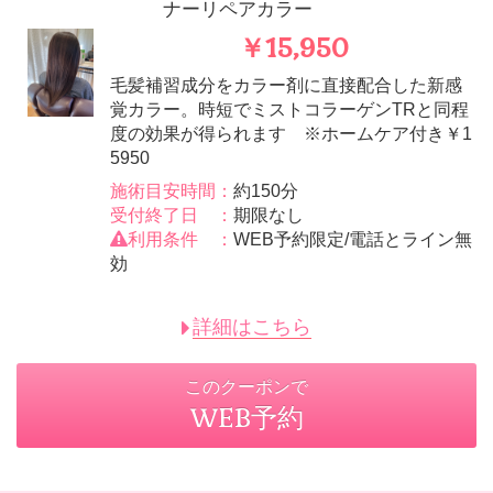
ナーリペアカラー
￥15,950
毛髪補習成分をカラー剤に直接配合した新感
覚カラー。時短でミストコラーゲンTRと同程
度の効果が得られます ※ホームケア付き￥1
5950
施術目安時間：
約150分
受付終了日 ：
期限なし
利用条件 ：
WEB予約限定/電話とライン無
効
詳細はこちら
このクーポンで
WEB予約