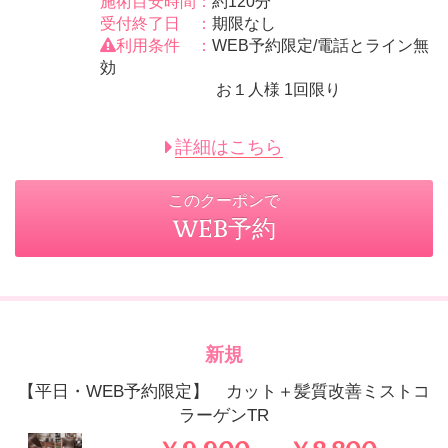
施術目安時間：
約120分
受付終了日 ：
期限なし
利用条件 ：
WEB予約限定/電話とライン無
効
お１人様 1回限り
詳細はこちら
このクーポンで
WEB予約
新規
【平日・WEB予約限定】 カット＋髪質改善ミストコ
ラーゲンTR