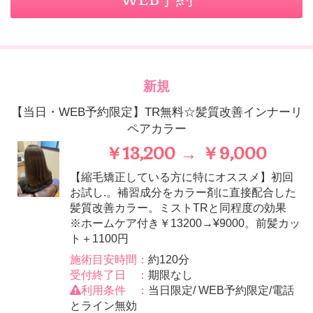
新規
【当日・WEB予約限定】TR無料☆髪質改善インナーリ
ペアカラー
￥13,200 → ￥9,000
【縮毛矯正している方に特にオススメ】初回
お試し.。補習成分をカラー剤に直接配合した
髪質改善カラー。ミストTRと同程度の効果
※ホームケア付き￥13200→¥9000。前髪カッ
ト＋1100円
施術目安時間：
約120分
受付終了日 ：
期限なし
利用条件 ：
当日限定/ WEB予約限定/電話
とライン無効