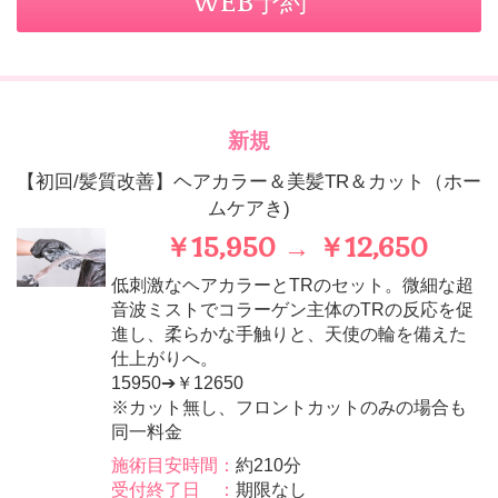
WEB予約
新規
【初回/髪質改善】ヘアカラー＆美髪TR＆カット（ホー
ムケアき)
￥15,950 → ￥12,650
低刺激なヘアカラーとTRのセット。微細な超
音波ミストでコラーゲン主体のTRの反応を促
進し、柔らかな手触りと、天使の輪を備えた
仕上がりへ。
15950➔￥12650
※カット無し、フロントカットのみの場合も
同一料金
施術目安時間：
約210分
受付終了日 ：
期限なし