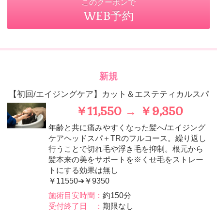
このクーポンで
WEB予約
新規
【初回/エイジングケア】カット＆エステティカルスパ
￥11,550 → ￥9,350
年齢と共に痛みやすくなった髪へ/エイジング
ケアヘッドスパ＋TRのフルコース。繰り返し
行うことで切れ毛や浮き毛を抑制。根元から
髪本来の美をサポートを※くせ毛をストレー
トにする効果は無し
￥11550➔￥9350
施術目安時間：
約150分
受付終了日 ：
期限なし