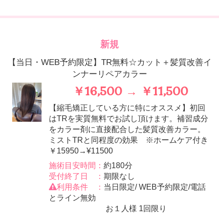
新規
【当日・WEB予約限定】TR無料☆カット＋髪質改善イ
ンナーリペアカラー
￥16,500 → ￥11,500
【縮毛矯正している方に特にオススメ】初回
はTRを実質無料でお試し頂けます。補習成分
をカラー剤に直接配合した髪質改善カラー。
ミストTRと同程度の効果 ※ホームケア付き
￥15950→¥11500
施術目安時間：
約180分
受付終了日 ：
期限なし
利用条件 ：
当日限定/ WEB予約限定/電話
とライン無効
お１人様 1回限り