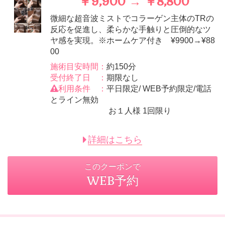
￥9,900 → ￥8,800
微細な超音波ミストでコラーゲン主体のTRの
反応を促進し、柔らかな手触りと圧倒的なツ
ヤ感を実現。※ホームケア付き ¥9900→¥88
00
施術目安時間：
約150分
受付終了日 ：
期限なし
利用条件 ：
平日限定/ WEB予約限定/電話
とライン無効
お１人様 1回限り
詳細はこちら
このクーポンで
WEB予約