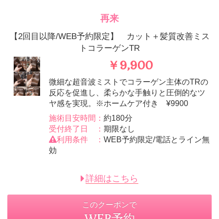
再来
【2回目以降/WEB予約限定】 カット＋髪質改善ミス
トコラーゲンTR
￥9,900
微細な超音波ミストでコラーゲン主体のTRの
反応を促進し、柔らかな手触りと圧倒的なツ
ヤ感を実現。※ホームケア付き ¥9900
施術目安時間：
約180分
受付終了日 ：
期限なし
利用条件 ：
WEB予約限定/電話とライン無
効
詳細はこちら
このクーポンで
WEB予約