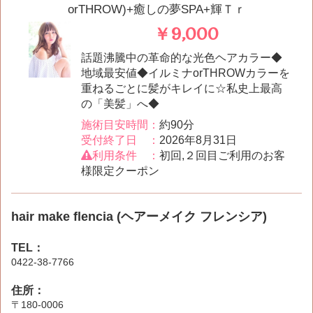
orTHROW)+癒しの夢SPA+輝Ｔｒ
￥9,000
話題沸騰中の革命的な光色ヘアカラー◆
地域最安値◆イルミナorTHROWカラーを
重ねるごとに髪がキレイに☆私史上最高
の「美髪」へ◆
施術目安時間：
約90分
受付終了日 ：
2026年8月31日
利用条件 ：
初回,２回目ご利用のお客
様限定クーポン
hair make flencia (ヘアーメイク フレンシア)
TEL：
0422-38-7766
住所：
〒180-0006