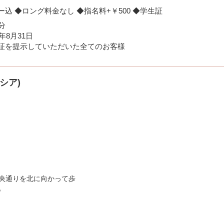
込 ◆ロング料金なし ◆指名料+￥500 ◆学生証
分
6年8月31日
証を提示していただいた全てのお客様
ンシア)
央通りを北に向かって歩
。