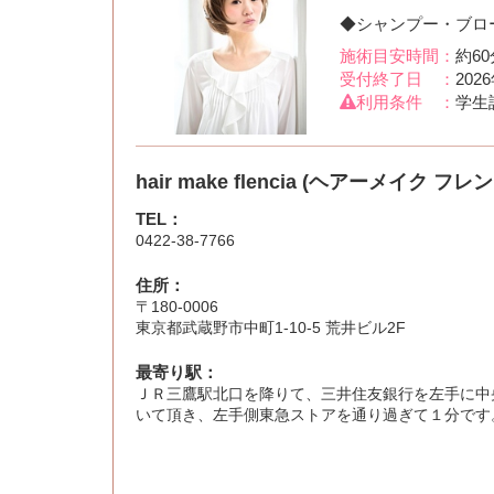
◆シャンプー・ブロー
施術目安時間：
約60
受付終了日 ：
202
利用条件 ：
学生
hair make flencia (ヘアーメイク フレ
TEL：
0422-38-7766
住所：
〒180-0006
東京都武蔵野市中町1-10-5 荒井ビル2F
最寄り駅：
ＪＲ三鷹駅北口を降りて、三井住友銀行を左手に中
いて頂き、左手側東急ストアを通り過ぎて１分です