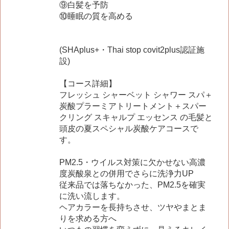
⑨白髪を予防
⑩睡眠の質を高める
(SHAplus+・Thai stop covit2plus認証施
設)
【コース詳細】
フレッシュ シャーベット シャワー スパ＋
炭酸プラーミアトリートメント＋スパー
クリング スキャルプ エッセンス の毛髪と
頭皮の夏スペシャル炭酸ケアコースで
す。
PM2.5・ウイルス対策に欠かせない高濃
度炭酸泉との併用でさらに洗浄力UP
従来品では落ちなかった、PM2.5を確実
に洗い流します。
ヘアカラーを長持ちさせ、ツヤやまとま
りを求める方へ