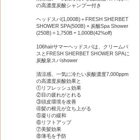
の高濃度炭酸シャンプー付き
ヘッドスパ(1,000B)＋FRESH SHERBET
SHOWER SPA(500B) + 炭酸Spa Shower
(250B) = 1,750B ⇨ 1,000B(42%off)
106hairサマーヘッドスパは、クリームバ
スとFRESH SHERBET SHOWER SPAに
炭酸泉スパshower
清涼感、一気に冷たい炭酸濃度7,000ppm
の高濃度炭酸効果と
①リフレッシュ効果
②目の疲れがとれる
③頭皮環境を改善
④髪の根元が立ち上がる
⑤凝りの緩和
⑥リフトアップ
⑦美髪効果
⑧薄毛を予防