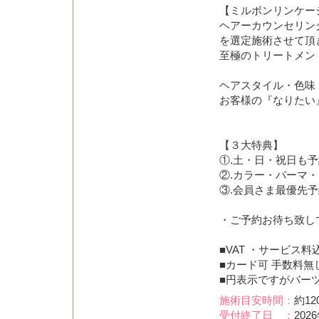
【ミルボンリンケー
ヘアーカウンセリン
を選定施術させて頂
至極のトリートメン
ヘアスタイル・色味
お客様の『なりたい』
【３大特典】
①.土・日・祝日も予
②.カラー・パーマ・ト
③.会員さま最優先
・ご予約お待ち致し
■VAT ・サービス料
■カード可 手数料無
■円表示ですがバー
施術目安時間：
約12
受付終了日 ：
202