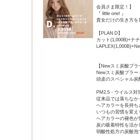
会員さま限定！】
『 little one! 』
貴女だけの生き方を10
【PLAN D】
カット(1,000B)+ナ
LAPLEX(1,000B)+
【Newスミ炭酸プ
Newスミ炭酸プラ
頭皮のスペシャル炭
PM2.5・ウイルス
従来品では落ちなかっ
ヘアカラーを長持ち
いつもの習慣を変え
ヘアカラーの褪色が
炭の吸着特性を活か
弱酸性処方の炭酸泡