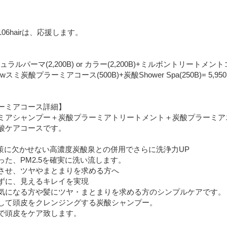
6hairは、応援します。
チュラルパーマ(2,200B) or カラー(2,200B)+ミルボントリートメントコ
Newスミ炭酸プラーミアコース(500B)+炭酸Shower Spa(250B)= 5,950B ⇨
ラーミアコース詳細】
ーミアシャンプー＋炭酸プラーミアトリートメント＋炭酸プラーミア
酸ケアコースです。
対策に欠かせない高濃度炭酸泉との併用でさらに洗浄力UP
た、PM2.5を確実に洗い流します。
させ、ツヤやまとまりを求める方へ
ずに、見えるキレイを実現
気になる方や髪にツヤ・まとまりを求める方のシンプルケアです。
して頭皮をクレンジングする炭酸シャンプー。
で頭皮をケア致します。