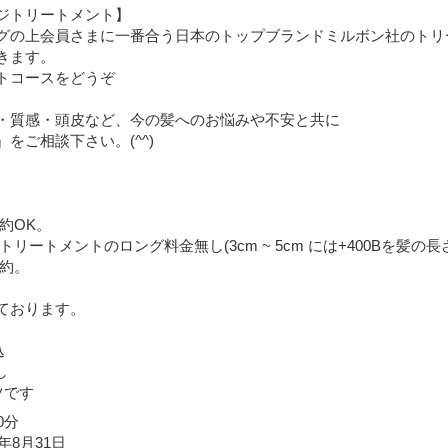
ジトリートメント】
グの上会員さまに一番合う日本のトップブランドミルボン社のトリ
きます。
トコースをどうぞ
・質感・頭皮など、今の髪へのお悩みや不安と共に
をご相談下さい。(^^)
約OK。
リートメントのロング料金無し(3cm ~ 5cm には+400Bを髪の長
予約。
ております。
込
し
ツです
0分
6年8月31日