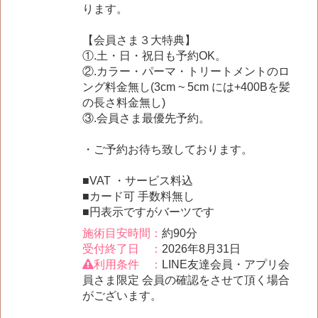
ります。
【会員さま３大特典】
①.土・日・祝日も予約OK。
②.カラー・パーマ・トリートメントのロ
ング料金無し(3cm ~ 5cm には+400Bを髪
の長さ料金無し)
③.会員さま最優先予約。
・ご予約お待ち致しております。
■VAT ・サービス料込
■カード可 手数料無し
■円表示ですがバーツです
施術目安時間：
約90分
受付終了日 ：
2026年8月31日
利用条件 ：
LINE友達会員・アプリ会
員さま限定 会員の確認をさせて頂く場合
がございます。