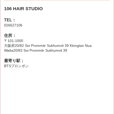
106 HAIR STUDIO
TEL：
026627106
住所：
〒101-1000
大阪府20/82 Soi Prommitr Sukhumvit 39 Klongtan Nua
Watta20/83 Soi Prommitr Sukhumvit 39
最寄り駅：
BTSプロンポン