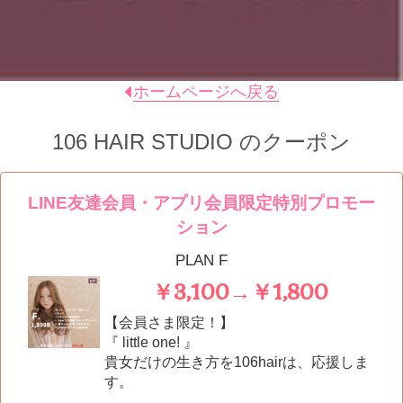
ホームページへ戻る
106 HAIR STUDIO
のクーポン
LINE友達会員・アプリ会員限定特別プロモー
ション
PLAN F
￥3,100→￥1,800
【会員さま限定！】
『 little one! 』
貴女だけの生き方を106hairは、応援しま
す。