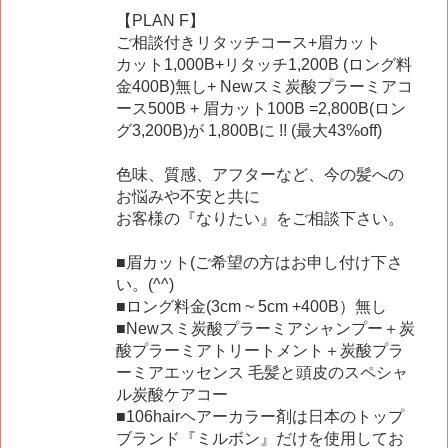
【PLAN F】
ご相談付きリタッチコース+眉カット
カット1,000B+リタッチ1,200B (ロング料
金400B)無し+ Newスミ炭酸プラーミアコ
ース500B + 眉カット100B =2,800B(ロン
グ3,200B)が 1,800Bに !! (最大43%off)
色味、質感、アフターなど、今の髪への
お悩みや不安と共に
お客様の『なりたい』をご相談下さい。
■眉カット(ご希望の方はお申し付け下さ
い。(^^)
■ロング料金(3cm ~ 5cm +400B）無し
■Newスミ炭酸プラーミアシャンプー＋炭
酸プラーミアトリートメント＋炭酸プラ
ーミアエッセンス 毛髪と頭皮のスペシャ
ル炭酸ケアコー
■106hairヘアーカラー剤は日本のトップ
ブランド『ミルボン』だけを使用してお