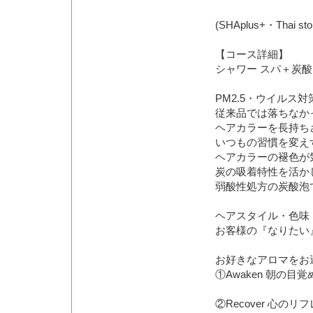
(SHAplus+・Thai st
【コース詳細】
シャワー スパ＋炭
PM2.5・ウイルス
従来品では落ちなかっ
ヘアカラーを長持ち
いつもの習慣を変え
ヘアカラーの褪色が
炭の吸着特性を活か
弱酸性処方の炭酸泡
ヘアスタイル・色味
お客様の『なりたい』
お好きなアロマをお
①Awaken 朝の目覚
②Recover 心のリ