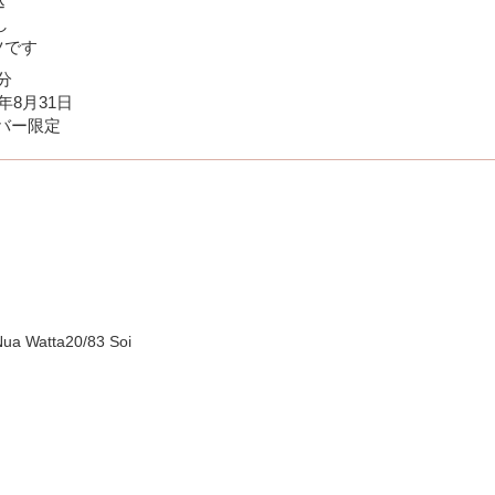
込
し
ツです
分
6年8月31日
バー限定
ua Watta20/83 Soi