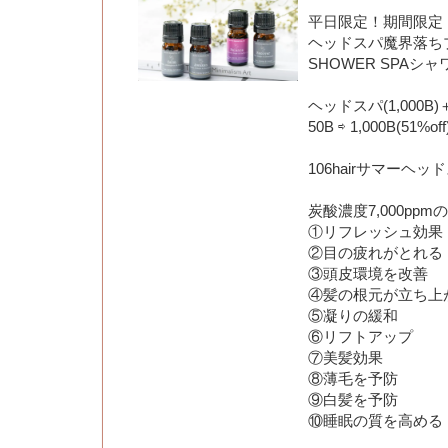
平日限定！期間限定
ヘッドスパ魔界落ち
SHOWER SPAシ
ヘッドスパ(1,000B)＋ス
50B ⇨ 1,000B(51%off
106hairサマーヘッ
炭酸濃度7,000pp
①リフレッシュ効果
②目の疲れがとれる
③頭皮環境を改善
④髪の根元が立ち上
⑤凝りの緩和
⑥リフトアップ
⑦美髪効果
⑧薄毛を予防
⑨白髪を予防
⑩睡眠の質を高める