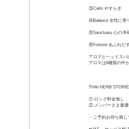
③Calm やすらぎ
④Balance 女性に
⑤Sanctuary 心の浄
⑥Fortune あふれ
アロマとヘッドスパ
アロマは6種類の中
THAI HERB STORI
①.ロング料金無し
②.メンバーさま最
・ご予約お待ち致し