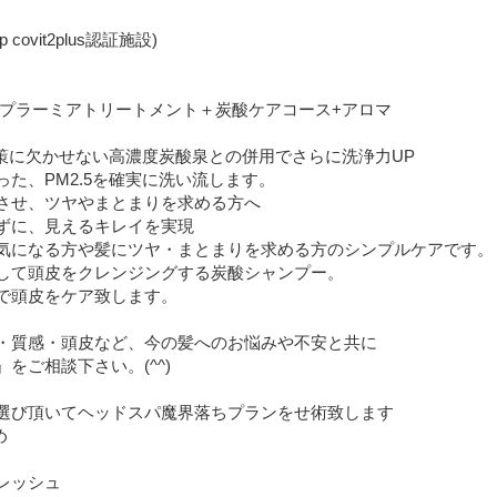
op covit2plus認証施設)
酸プラーミアトリートメント＋炭酸ケアコース+アロマ
対策に欠かせない高濃度炭酸泉との併用でさらに洗浄力UP
た、PM2.5を確実に洗い流します。
させ、ツヤやまとまりを求める方へ
ずに、見えるキレイを実現
気になる方や髪にツヤ・まとまりを求める方のシンプルケアです。
して頭皮をクレンジングする炭酸シャンプー。
で頭皮をケア致します。
・質感・頭皮など、今の髪へのお悩みや不安と共に
をご相談下さい。(^^)
選び頂いてヘッドスパ魔界落ちプランをせ術致します
め
フレッシュ