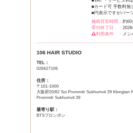
■VAT ・サービス料
■カード可 手数料無
■円表示ですがバー
施術目安時間：
約60
受付終了日 ：
202
利用条件 ：
メン
106 HAIR STUDIO
TEL：
026627106
住所：
〒101-1000
大阪府20/82 Soi Prommitr Sukhumvit 39 Klongtan N
Prommitr Sukhumvit 39
最寄り駅：
BTSプロンポン